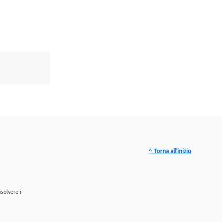
^ Torna all'inizio
isolvere i