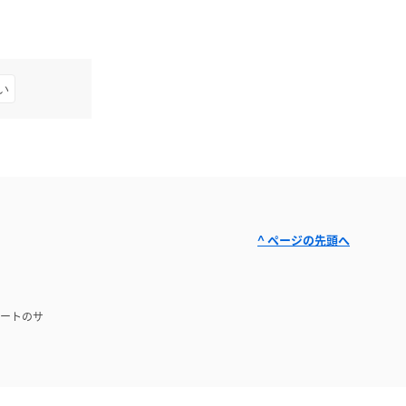
い
^ ページの先頭へ
ートのサ