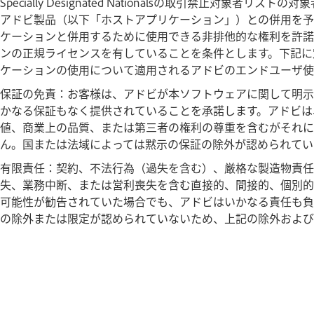
Specially Designated Nationalsの取引禁止対
アドビ製品（以下「ホストアプリケーション」）との併用を予
ケーションと併用するために使用できる非排他的な権利を許諾
ンの正規ライセンスを有していることを条件とします。下記に
ケーションの使用について適用されるアドビのエンドユーザ使
保証の免責：お客様は、アドビが本ソフトウェアに関して明示
かなる保証もなく提供されていることを承諾します。アドビは
値、商業上の品質、または第三者の権利の尊重を含むがそれに
ん。国または法域によっては黙示の保証の除外が認められてい
有限責任：契約、不法行為（過失を含む）、厳格な製造物責任
失、業務中断、または営利喪失を含む直接的、間接的、個別的
可能性が勧告されていた場合でも、アドビはいかなる責任も負
の除外または限定が認められていないため、上記の除外および