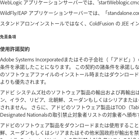
WebLogic アプリケーションサーバーでは、'startWeblogic
WildFly/EAP アプリケーションサーバーでは、「standalone.
スタンドアロンインストールではなく、ColdFusion の JEE
免責条項
使用許諾契約
Adobe Systems Incorporatedまたはその子会社
条件を承諾したことになります。 この契約の諸条件を承諾し
のソフトウェアファイルのインストール時またはダウンロード
よりも優先されます。
アドビ システムズ社のソフトウェア製品の輸出および再輸出
ン、イラク、リビア、北朝鮮、スーダンもしくはシリアまたは
されません。 さらに、アドビのソフトウェア製品はTOD（Table Of Denial 
Designated Nationalsの取引禁止対象者リストの対象
アドビのソフトウェア製品をダウンロードまたは使用すること
鮮、スーダンもしくはシリアまたはその他米国政府が輸出を禁ずる国の国民