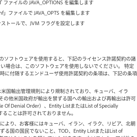
.cmd' ファイルの JAVA_OPTIONS を編集します
conf」ファイルで JAVA_OPTS を編集します
 インストールで、JVM フラグを設定します
（「アドビ」）のソフトウェアを使用すると、下記のライセンス許諾契約の諸
ない場合は、このソフトウェアを使用しないでください。 特定
時に付随するエンドユーザ使用許諾契約の条項は、下記の条項
は米国輸出管理規則により規制されており、キューバ、イラ
その他米国政府が輸出を禁ずる国への輸出および再輸出は許可
Order）、Entity ListまたはList of Specially
者へ頒布することは許可されておりません。
により、お客様にはキューバ、イラン、イラク、リビア、北朝
でないこと、TOD、Entity ListまたはList of