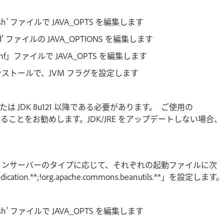
bat/sh’ ファイルで JAVA_OPTS を編集します
.cmd' ファイルの JAVA_OPTIONS を編集します
conf」ファイルで JAVA_OPTS を編集します
 インストールで、JVM フラグを設定します
 または JDK 8u121 以降である必要があります。 ご使用の
ートすることをお勧めします。JDK/JRE をアップデートしない場合、
ションサーバーのタイプに応じて、それぞれの起動ファイルに次
syndication.**;!org.apache.commons.beanutils.**」を設定します。
bat/sh’ ファイルで JAVA_OPTS を編集します