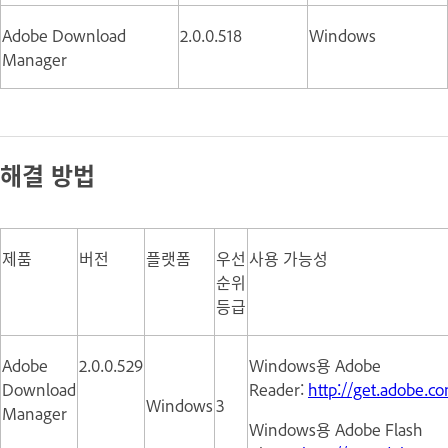
Adobe Download
2.0.0.518
Windows
Manager
해결 방법
제품
버전
플랫폼
우선
사용 가능성
순위
등급
Adobe
2.0.0.529
Windows용 Adobe
Download
Reader:
http://get.adobe.c
Windows
3
Manager
Windows용 Adobe Flash