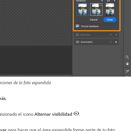
aciones de la foto expandida.
más
.
resionado el icono
Alternar visibilidad
.
var
para hacer que el área expandida forme parte de tu foto.