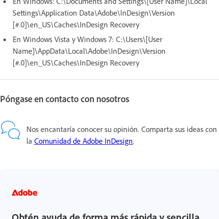
En Windows:
C:\Documents and Settings\[User Name]\Local
Settings\Application Data\Adobe\InDesign\Version
[#.0]\en_US\Caches\InDesign Recovery
En Windows Vista y Windows 7:
C:\Users\[User
Name]\AppData\Local\Adobe\InDesign\Version
[#.0]\en_US\Caches\InDesign Recovery
Póngase en contacto con nosotros
Nos encantaría conocer su opinión. Comparta sus ideas con
la
Comunidad de Adobe InDesign
.
Obtén ayuda de forma más rápida y sencilla