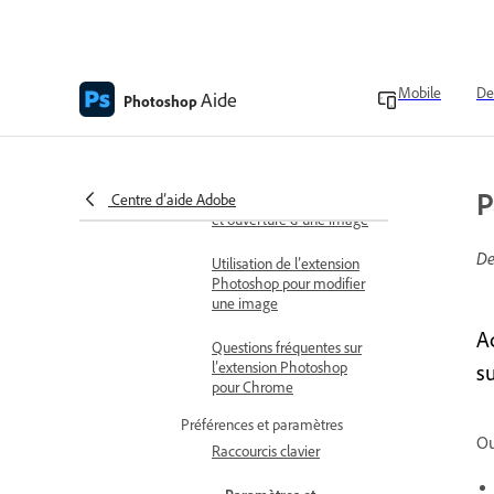
Configuration requise pour
Photoshop for ChatGPT
Changer de compte
Mobile
De
Aide
Photoshop
Afficher et restaurer les
versions du document
Installation de l’extension
P
Centre d’aide Adobe
Photoshop dans Chrome
et ouverture d’une image
De
Utilisation de l’extension
Photoshop pour modifier
une image
A
Questions fréquentes sur
l’extension Photoshop
s
pour Chrome
Préférences et paramètres
Ou
Raccourcis clavier