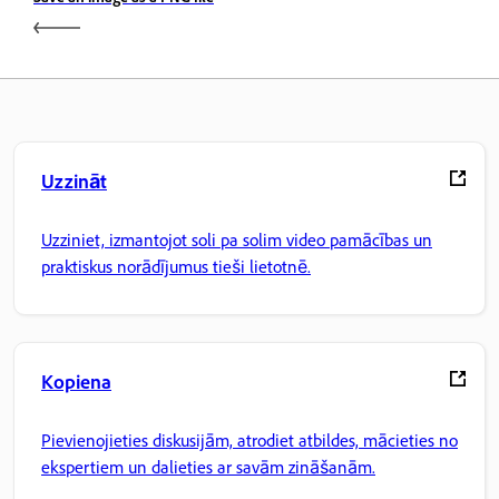
Uzzināt
Uzziniet, izmantojot soli pa solim video pamācības un
praktiskus norādījumus tieši lietotnē.
Kopiena
Pievienojieties diskusijām, atrodiet atbildes, mācieties no
ekspertiem un dalieties ar savām zināšanām.