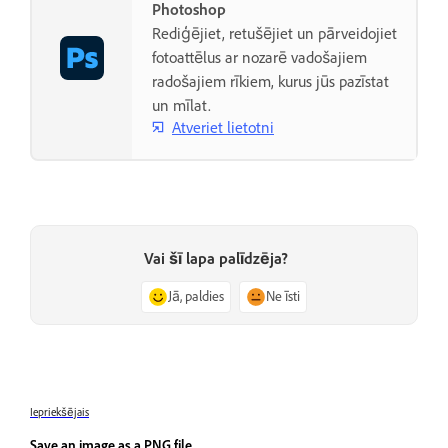
Photoshop
Rediģējiet, retušējiet un pārveidojiet
fotoattēlus ar nozarē vadošajiem
radošajiem rīkiem, kurus jūs pazīstat
un mīlat.
Atveriet lietotni
Vai šī lapa palīdzēja?
Jā, paldies
Ne īsti
Iepriekšējais
Save an image as a PNG file