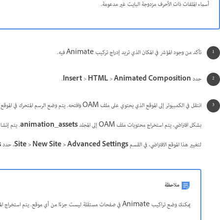
أسماء الملفات ذات الأحرف مزدوجة البايت غير مدعومة.
تأكد من وجود المؤشر في المكان الذي تريد إدراج تركيب Animate فيه.
حدد
Animated Composition
>
HTML
>
Insert
.
انتقل في الكمبيوتر إلى الموقع الذي يحتوي على ملف OAM وافتحه. يتم وضع الرسم المتحرك في الموقع المحدد.
بشكل افتراضي، يتم استخراج محتويات ملف OAM إلى المجلد
animation_assets
. يتم إنشاء 
لتغيير هذا الموقع الافتراضي، في القسم
Site > New Site > Advanced Settings
، حدد
s
ملاحظة
يمكنك وضع تراكيب Animate في صفحات مستقلة ليست جزءًا من أي موقع. يتم استخراج الملفات إلى موقع الصفحة.