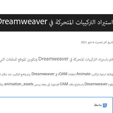
استيراد التركيبات المتحركة في Dreamweaver
تاريخ آخر تحديث
6 مايو 2021
قم باستيراد التركيبات المتحركة في Dreamweaver وتكوين الموقع للملفات التي تم استخراجها.
يمكنك استيراد تراكيب Animate (ملفات OAM) في Dreamweaver. يتم وضع التركيب عند مكان المؤشر.
يقوم Dreamweaver باستخراج ملف OAM المستورد إلى مجلد يسمى animation_assets. يمكنك تغيير الموقع الافتراضي في الحوار
ملاحظة