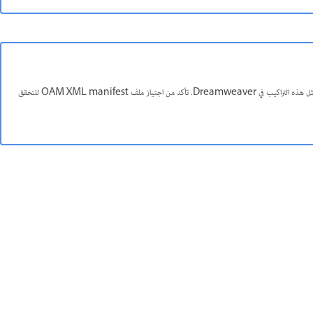
إذا كان ملف OAM manifest XML يحتوي على أحرف خاصة، مثل، '&'، لا يمكن إدراج مثل هذه التراكيب في Dreamweaver. تأكد من اجتياز ملف OAM XML manifest للتحقق