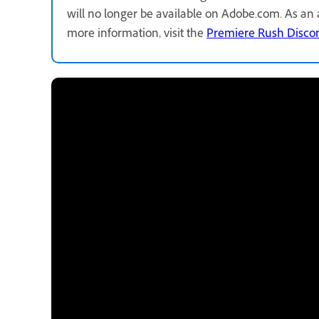
will no longer be available on Adobe.com. As a
more information, visit the
Premiere Rush Disco