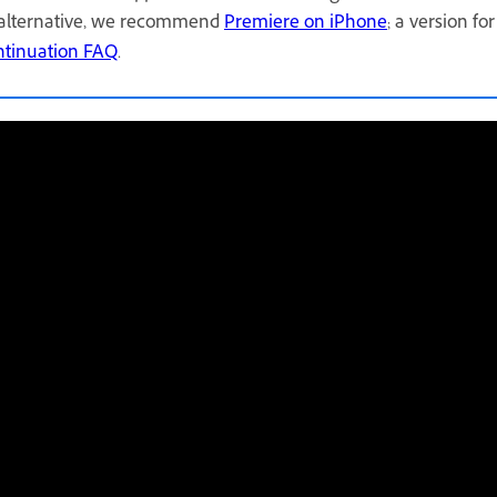
n alternative, we recommend
Premiere on iPhone
; a version fo
ntinuation FAQ
.