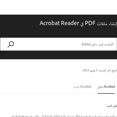
إنشاء ملفات PDF في Acrobat Reader
تاريخ آخر تحديث
5 يونيو 2023
Acrobat الحالي
Acrobat الجديد
قبل البدء
سنقوم بتعميم تجربة منتج جديدة وأكثر بديهية. إذا لم تتطابق الشاشة التي تظهر هنا مع واجهة المنتج،