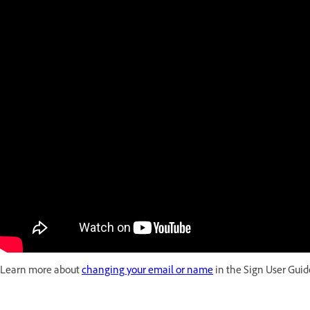
Learn more about
changing your email or name
in the Sign User Guid