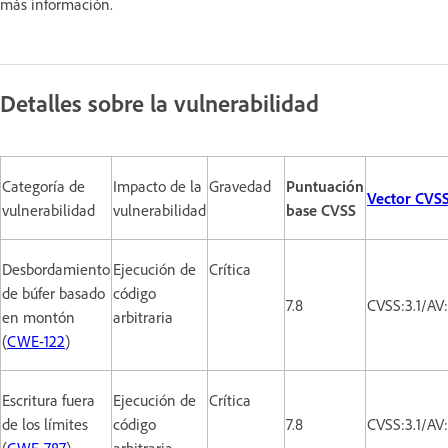
más información.
Detalles sobre la vulnerabilidad
Categoría de
Impacto de la
Gravedad
Puntuación
Vector CVS
vulnerabilidad
vulnerabilidad
base CVSS
Desbordamiento
Ejecución de
Crítica
de búfer basado
código
7.8
CVSS:3.1/AV
en montón
arbitraria
(
CWE-122
)
Escritura fuera
Ejecución de
Crítica
de los límites
código
7.8
CVSS:3.1/AV
(
CWE-787
)
arbitraria