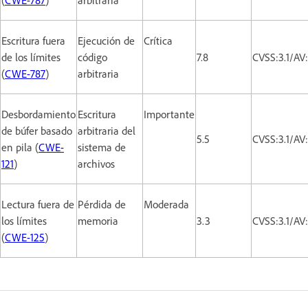
Escritura fuera
Ejecución de
Crítica
de los límites
código
7.8
CVSS:3.1/AV
(
CWE-787
)
arbitraria
Desbordamiento
Escritura
Importante
de búfer basado
arbitraria del
5.5
CVSS:3.1/AV
en pila (
CWE-
sistema de
121
)
archivos
Lectura fuera de
Pérdida de
Moderada
los límites
memoria
3.3
CVSS:3.1/AV
(
CWE-125
)