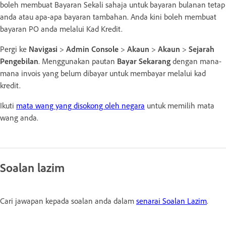
boleh membuat Bayaran Sekali sahaja untuk bayaran bulanan tetap
anda atau apa-apa bayaran tambahan. Anda kini boleh membuat
bayaran PO anda melalui Kad Kredit.
Pergi ke
Navigasi
>
Admin Console
>
Akaun
>
Akaun
>
Sejarah
Pengebilan
. Menggunakan pautan
Bayar Sekarang
dengan mana-
mana invois yang belum dibayar untuk membayar melalui kad
kredit.
Ikuti
mata wang yang disokong oleh negara
untuk memilih mata
wang anda.
Soalan lazim
Cari jawapan kepada soalan anda dalam
senarai Soalan Lazim
.