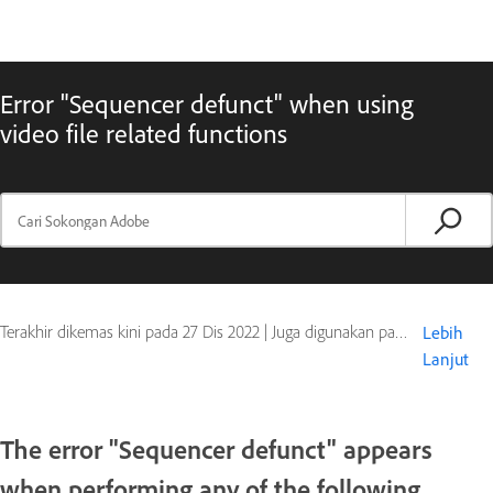
Error "Sequencer defunct" when using
video file related functions
Terakhir dikemas kini pada
27 Dis 2022
|
Juga digunakan pada Adobe Lightroom
Lebih
Lanjut
The error "Sequencer defunct" appears
when performing any of the following