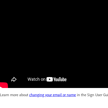
Learn more about
changing your email or name
in the Sign User Gu