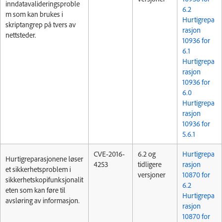
inndatavalideringsproble
6.2
m som kan brukes i
Hurtigrepa
skriptangrep på tvers av
rasjon
nettsteder.
10936 for
6.1
Hurtigrepa
rasjon
10936 for
6.0
Hurtigrepa
rasjon
10936 for
5.6.1
CVE-2016-
6.2 og
Hurtigrepa
Hurtigreparasjonene løser
4253
tidligere
rasjon
et sikkerhetsproblem i
versjoner
10870 for
sikkerhetskopifunksjonalit
6.2
eten som kan føre til
Hurtigrepa
avsløring av informasjon.
rasjon
10870 for