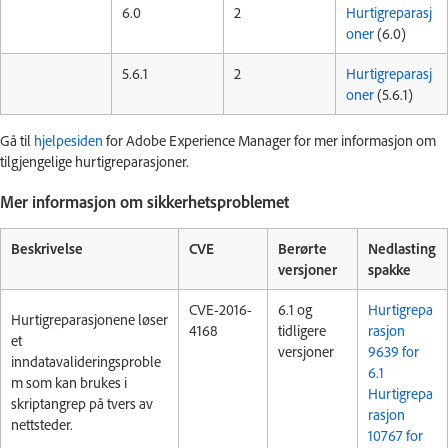
6.0
2
Hurtigreparasj
oner
(6.0)
5.6.1
2
Hurtigreparasj
oner
(5.6.1)
Gå til
hjelpesiden
for Adobe Experience Manager for mer informasjon om
tilgjengelige hurtigreparasjoner.
Mer informasjon om sikkerhetsproblemet
Beskrivelse
CVE
Berørte
Nedlasting
versjoner
spakke
CVE-2016-
6.1 og
Hurtigrepa
Hurtigreparasjonene løser
4168
tidligere
rasjon
et
versjoner
9639 for
inndatavalideringsproble
6.1
m som kan brukes i
Hurtigrepa
skriptangrep på tvers av
rasjon
nettsteder.
10767 for