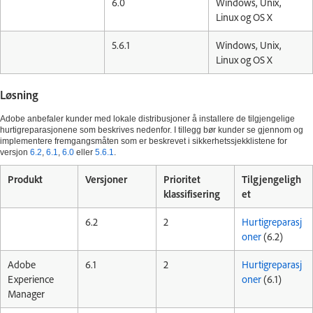
6.0
Windows, Unix,
Linux og OS X
5.6.1
Windows, Unix,
Linux og OS X
Løsning
Adobe anbefaler kunder med lokale distribusjoner å installere de tilgjengelige
hurtigreparasjonene som beskrives nedenfor. I tillegg bør kunder se gjennom og
implementere fremgangsmåten som er beskrevet i sikkerhetssjekklistene for
versjon
6.2
,
6.1
,
6.0
eller
5.6.1
.
Produkt
Versjoner
Prioritet
Tilgjengeligh
klassifisering
et
6.2
2
Hurtigreparasj
oner
(6.2)
Adobe
6.1
2
Hurtigreparasj
Experience
oner
(6.1)
Manager