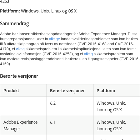
4253
Plattform:
Windows, Unix, Linux og OS X
Sammendrag
Adobe har lansert sikkerhetsoppdateringer for Adobe Experience Manager. Disse
hurtigreparasjonene løser to
viktige
inndatavalideringsproblemer som kan brukes
til å utføre skriptangrep på tvers av nettsteder. (CVE-2016-4168 and CVE-2016-
4170), et
viktig
sikkerhetsproblem i sikkerhetskopifunksjonaliteten som kan føre til
avsløring av informasjon (CVE-2016-4253), og et
viktig
sikkerhetsproblem som
kan avsløre revisjonslogghendelser til brukere uten tilgangsrettigheter (CVE-2016-
4169).
Berørte versjoner
Produkt
Berørte versjoner
Plattform
6.2
Windows, Unix,
Linux og OS X
Adobe Experience
6.1
Windows, Unix,
Manager
Linux og OS X