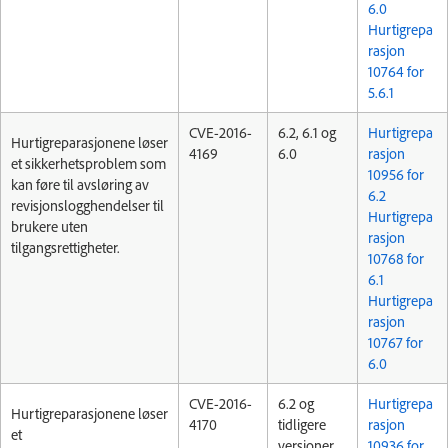
6.0
Hurtigrepa
rasjon
10764 for
5.6.1
CVE-2016-
6.2, 6.1 og
Hurtigrepa
Hurtigreparasjonene løser
4169
6.0
rasjon
et sikkerhetsproblem som
10956 for
kan føre til avsløring av
6.2
revisjonslogghendelser til
Hurtigrepa
brukere uten
rasjon
tilgangsrettigheter.
10768 for
6.1
Hurtigrepa
rasjon
10767 for
6.0
CVE-2016-
6.2 og
Hurtigrepa
Hurtigreparasjonene løser
4170
tidligere
rasjon
et
versjoner
10936 for