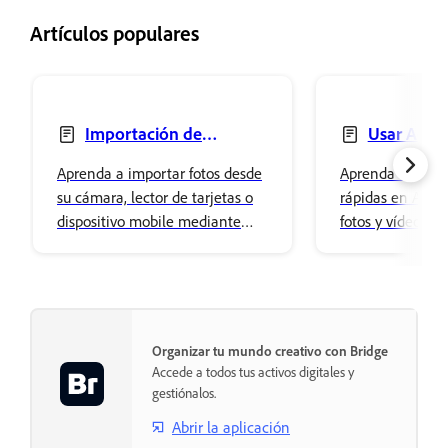
Artículos populares
Importación de
Usar Accio
fotografías con Photo
Aprenda a importar fotos desde
Aprenda a usar l
Downloader
su cámara, lector de tarjetas o
rápidas en Adob
dispositivo mobile mediante
fotos y vídeos, in
Photo Downloader en Adobe
eliminación del 
Bridge.
cambio de tamañ
conversiones de 
Organizar tu mundo creativo con Bridge
Accede a todos tus activos digitales y
gestiónalos.
Abrir la aplicación