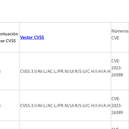
Números
untuación
Vector CVSS
CVE
ase CVSS
CVE-
2023-
8
CVSS:3.1/AV:L/AC:L/PR:N/UI:R/S:U/C:H/I:H/A:H
26388
CVE-
8
CVSS:3.1/AV:L/AC:L/PR:N/UI:R/S:U/C:H/I:H/A:H
2023-
26389