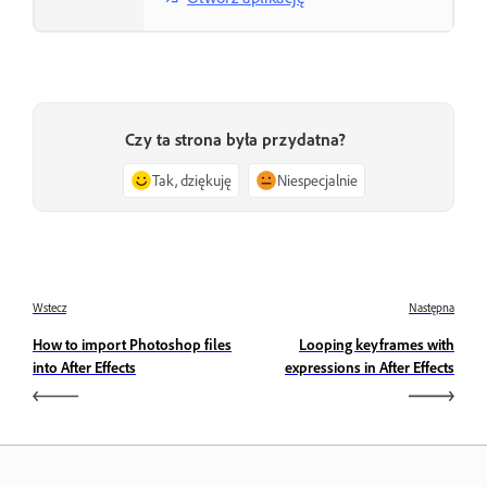
Czy ta strona była przydatna?
Tak, dziękuję
Niespecjalnie
Wstecz
Następna
How to import Photoshop files
Looping keyframes with
into After Effects
expressions in After Effects