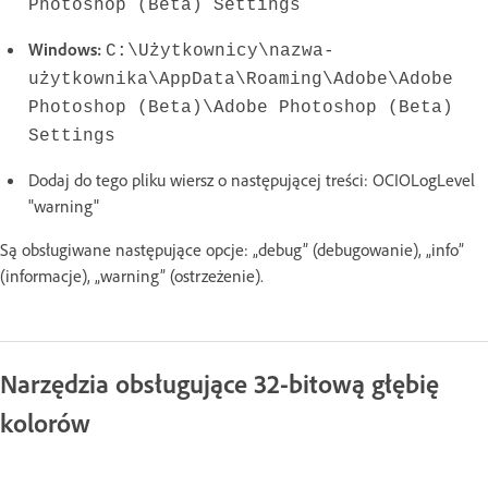
Photoshop (Beta) Settings
Windows:
C:\Użytkownicy\nazwa-
użytkownika\AppData\Roaming\Adobe\Adobe
Photoshop (Beta)\Adobe Photoshop (Beta)
Settings
Dodaj do tego pliku wiersz o następującej treści: OCIOLogLevel
"warning"
Są obsługiwane następujące opcje: „debug” (debugowanie), „info”
(informacje), „warning” (ostrzeżenie).
Narzędzia obsługujące 32-bitową głębię
kolorów