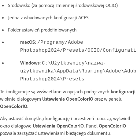
Środowisko (za pomocą zmiennej środowiskowej OCIO)
Jedna z wbudowanych konfiguracji ACES
Folder ustawień predefiniowanych
macOS:
/Programy/Adobe
Photoshop2024/Presets/OCIO/Configurati
Windows:
C:\Użytkownicy\nazwa-
użytkownika\AppData\Roaming\Adobe\Adob
Photoshop2024\Presets
Te konfiguracje są wyświetlane w opcjach podręcznych
konfiguracji
w oknie dialogowym
Ustawienia OpenColorIO
oraz w panelu
OpenColorIO
.
Aby ustawić domyślną konfigurację i przestrzeń roboczą, wyświetl
okno dialogowe
Ustawienia OpenColorIO
. Panel
OpenColorIO
pozwala zarządzać ustawieniami bieżącego dokumentu.