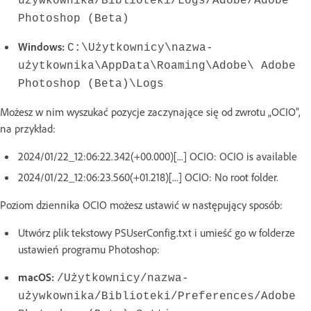
używkownika/Biblioteki/Logs/Adobe/Adobe
Photoshop (Beta)
Windows:
C:\Użytkownicy\nazwa-
użytkownika\AppData\Roaming\Adobe\ Adobe
Photoshop (Beta)\Logs
Możesz w nim wyszukać pozycje zaczynające się od zwrotu „OCIO”,
na przykład:
2024/01/22_12:06:22.342(+00.000)[...] OCIO: OCIO is available
2024/01/22_12:06:23.560(+01.218)[...] OCIO: No root folder.
Poziom dziennika OCIO możesz ustawić w następujący sposób:
Utwórz plik tekstowy PSUserConfig.txt i umieść go w folderze
ustawień programu Photoshop:
macOS:
/Użytkownicy/nazwa-
używkownika/Biblioteki/Preferences/Adobe