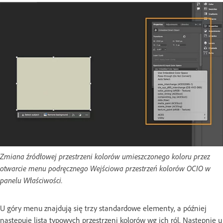
Zmiana źródłowej przestrzeni kolorów umieszczonego koloru przez
otwarcie menu podręcznego Wejściowa przestrzeń kolorów OCIO w
panelu Właściwości.
U góry menu znajdują się trzy standardowe elementy, a później
następuje lista typowych przestrzeni kolorów wg ich ról. Następnie u