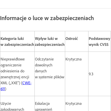
Informacje o luce w zabezpieczeniach
Kategoria luki
Wpływ luki w
Ostrość
Podstawowy
w zabezpieczeniach
zabezpieczeniach
wynik CVSS
Nieprawidłowe
Odczytanie
Krytyczna
ograniczenie
dowolnych
odniesienia do
danych
9.3
zewnętrznej encji
w systemie plików
XML („XXE”) (
CWE-
611
)
Użycie
Eskalacja
Krytyczna
zakodowanych
uprawnień