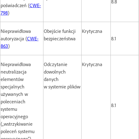
8.8
poświadczeń (
CWE-
798
)
Nieprawidłowa
Obejście funkcji
Krytyczna
autoryzacja (
CWE-
bezpieczeństwa
8.1
863
)
Nieprawidłowa
Odczytanie
Krytyczna
neutralizacja
dowolnych
elementów
danych
specjalnych
w systemie plików
używanych w
poleceniach
8.1
systemu
operacyjnego
(„wstrzykiwanie
poleceń systemu
operacyjnego”)