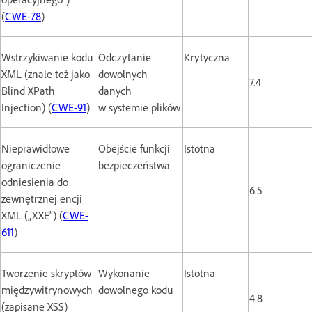
(
CWE-78
)
Wstrzykiwanie kodu
Odczytanie
Krytyczna
XML (znale też jako
dowolnych
7.4
Blind XPath
danych
Injection) (
CWE-91
)
w systemie plików
Nieprawidłowe
Obejście funkcji
Istotna
ograniczenie
bezpieczeństwa
odniesienia do
6.5
zewnętrznej encji
XML („XXE”) (
CWE-
611
)
Tworzenie skryptów
Wykonanie
Istotna
międzywitrynowych
dowolnego kodu
4.8
(zapisane XSS)