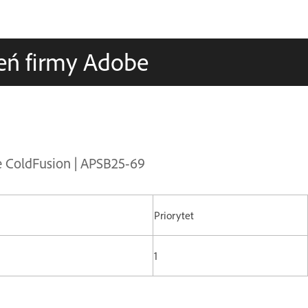
eń firmy Adobe
e ColdFusion | APSB25-69
Priorytet
1