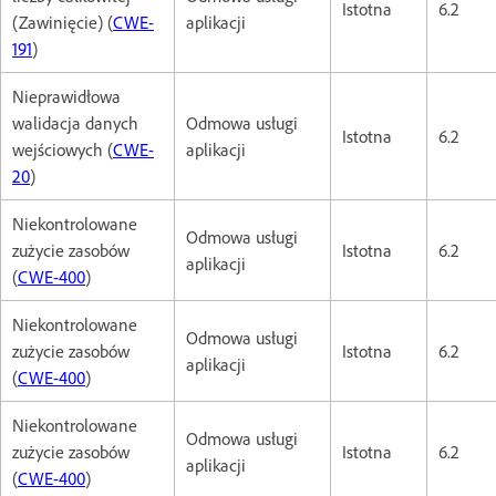
Istotna
6.2
(Zawinięcie) (
CWE-
aplikacji
191
)
Nieprawidłowa
walidacja danych
Odmowa usługi
Istotna
6.2
wejściowych (
CWE-
aplikacji
20
)
Niekontrolowane
Odmowa usługi
zużycie zasobów
Istotna
6.2
aplikacji
(
CWE-400
)
Niekontrolowane
Odmowa usługi
zużycie zasobów
Istotna
6.2
aplikacji
(
CWE-400
)
Niekontrolowane
Odmowa usługi
zużycie zasobów
Istotna
6.2
aplikacji
(
CWE-400
)