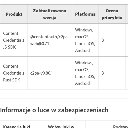
Zaktualizowana
Ocena
Produkt
Platforma
wersja
priorytetu
Windows,
Content
@contentauth/c2pa-
macOS,
Credentials
3
web@0.7.1
Linux, iOS,
JS SDK
Android
Windows,
Content
macOS,
Credentials
c2pa-v0.80.1
3
Linux, iOS,
Rust SDK
Android
Informacje o luce w zabezpieczeniach
Kategoria luki
Wpływ luki w
Podst