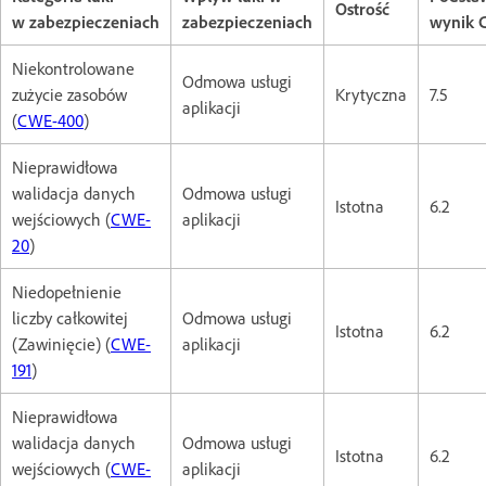
Ostrość
w zabezpieczeniach
zabezpieczeniach
wynik 
Niekontrolowane
Odmowa usługi
zużycie zasobów
Krytyczna
7.5
aplikacji
(
CWE-400
)
Nieprawidłowa
walidacja danych
Odmowa usługi
Istotna
6.2
wejściowych (
CWE-
aplikacji
20
)
Niedopełnienie
liczby całkowitej
Odmowa usługi
Istotna
6.2
(Zawinięcie) (
CWE-
aplikacji
191
)
Nieprawidłowa
walidacja danych
Odmowa usługi
Istotna
6.2
wejściowych (
CWE-
aplikacji