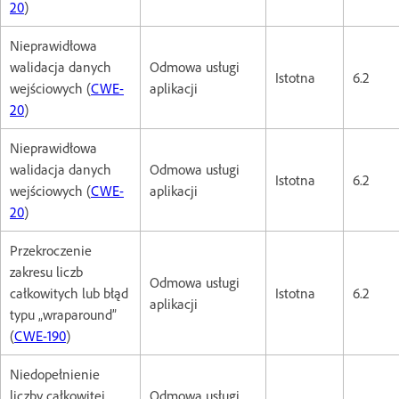
20
)
Nieprawidłowa
walidacja danych
Odmowa usługi
Istotna
6.2
wejściowych (
CWE-
aplikacji
20
)
Nieprawidłowa
walidacja danych
Odmowa usługi
Istotna
6.2
wejściowych (
CWE-
aplikacji
20
)
Przekroczenie
zakresu liczb
Odmowa usługi
całkowitych lub błąd
Istotna
6.2
aplikacji
typu „wraparound”
(
CWE-190
)
Niedopełnienie
liczby całkowitej
Odmowa usługi