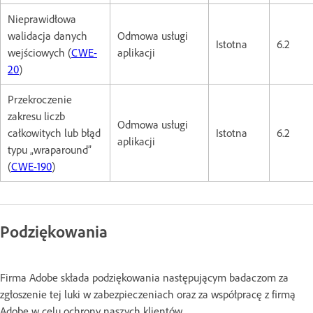
Nieprawidłowa
walidacja danych
Odmowa usługi
Istotna
6.2
wejściowych (
CWE-
aplikacji
20
)
Przekroczenie
zakresu liczb
Odmowa usługi
całkowitych lub błąd
Istotna
6.2
aplikacji
typu „wraparound”
(
CWE-190
)
Podziękowania
Firma Adobe składa podziękowania następującym badaczom za
zgłoszenie tej luki w zabezpieczeniach oraz za współpracę z firmą
Adobe w celu ochrony naszych klientów.