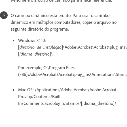
O carimbo dinâmico está pronto. Para usar o carimbo
dinâmico em múltiplos computadores, copie o arquivo no
seguinte diretório do programa.
Windows 7/ 10:
[
diretório_de_instalação
]\Adobe\Acrobat\Acrobat\plug_ins
[
idioma_diretório
]\
Por exemplo, C:\Program Files
(x86)\Adobe\Acrobat\Acrobat\plug_ins\Annotations\Stam
Mac OS: /Applications/Adobe Acrobat/Adobe Acrobat
Pro.app/Contents/Built-
In/Comments.acroplugin/Stamps/[idioma_diretório]/