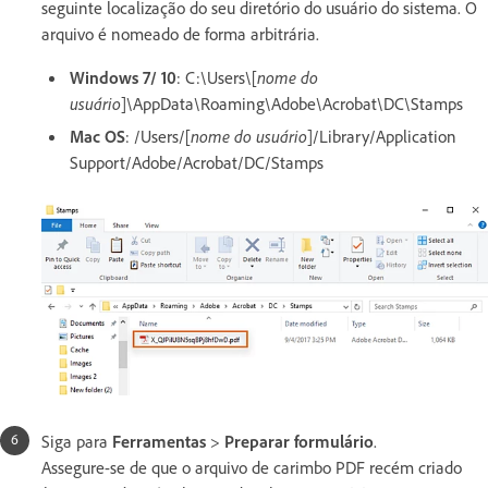
seguinte localização do seu diretório do usuário do sistema. O
arquivo é nomeado de forma arbitrária.
Windows 7/ 10
: C:\Users\[
nome do
usuário
]\AppData\Roaming\Adobe\Acrobat\DC\Stamps
Mac OS
: /Users/[
nome do usuário
]/Library/Application
Support/Adobe/Acrobat/DC/Stamps
Siga para
Ferramentas
>
Preparar formulário
.
Assegure-se de que o arquivo de carimbo PDF recém criado