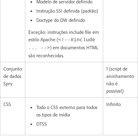
Modelo de servidor definido
Instrução SSI definida (padrão)
Doctype do DW definido
Exceção: instruções include file em
estilo Apache (
<!--#include
) em documentos HTML
... -->
são reconhecidas.
Conjunto
1 (script de
de dados
aninhamento
Spry
não é
possível)
CSS
Infinito
Todo o CSS externo para todos
os tipos de mídia
DTSS