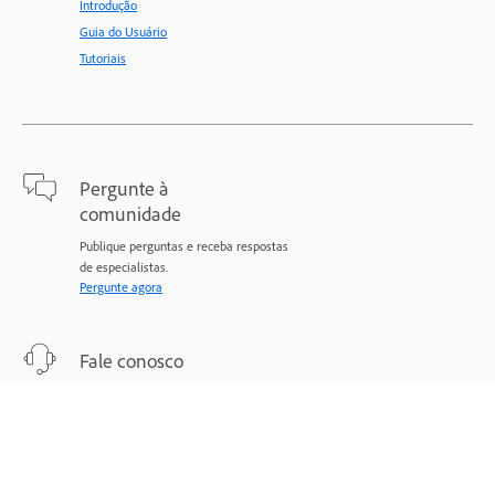
Introdução
Guia do Usuário
Tutoriais
Pergunte à
comunidade
Publique perguntas e receba respostas
de especialistas.
Pergunte agora
Fale conosco
Suporte especializado para todos os
seus problemas.
Comece agora