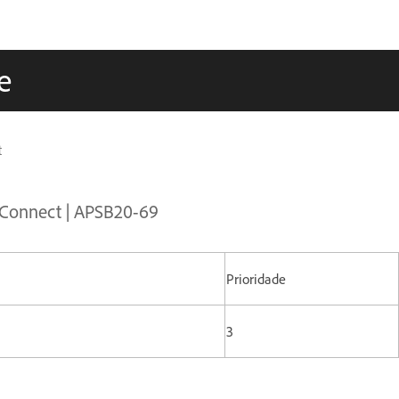
e
t
 Connect | APSB20-69
Prioridade
3