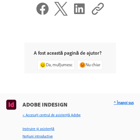
A fost această pagină de ajutor?
Da, mulțumesc
Nu chiar
^ Înapoi sus
ADOBE INDESIGN
< Accesaţi centrul de asistenţă Adobe
Instruire și asistență
Noțiuni introductive