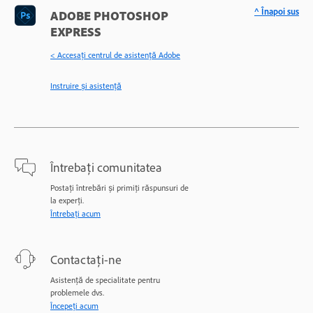
^ Înapoi sus
ADOBE PHOTOSHOP
EXPRESS
< Accesaţi centrul de asistenţă Adobe
Instruire și asistență
Întrebați comunitatea
Postați întrebări și primiți răspunsuri de
la experți.
Întrebați acum
Contactați-ne
Asistență de specialitate pentru
problemele dvs.
Începeți acum