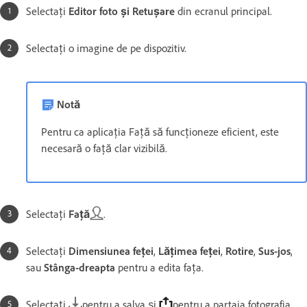
Selectați
Editor foto și Retușare
din ecranul principal.
Selectați o imagine de pe dispozitiv.
Notă
Pentru ca aplicația Față să funcționeze eficient, este
necesară o față clar vizibilă.
Selectați
Față
.
Selectați
Dimensiunea feței
,
Lățimea feței
,
Rotire
,
Sus-jos
,
sau
Stânga-dreapta
pentru a edita fața.
Selectați
pentru a salva și
pentru a partaja fotografia.