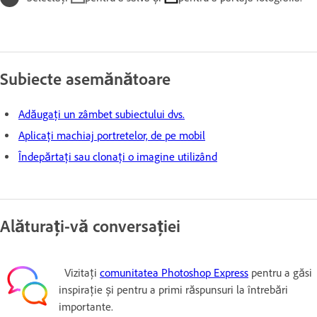
Subiecte asemănătoare
Adăugați un zâmbet subiectului dvs.
Aplicați machiaj portretelor, de pe mobil
Îndepărtați sau clonați o imagine utilizând
Alăturați-vă conversației
Vizitați
comunitatea Photoshop Express
pentru a găsi
inspirație și pentru a primi răspunsuri la întrebări
importante.