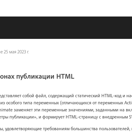
ие
25 мая 2023 г.
лонах публикации HTML
дставляет собой файл, содержащий статический HTML-код и н
 из особого типа переменных (отличающихся от переменных Actio
imate заменяет эти переменные значениями, заданными на в
етры публикации», и формирует HTML-страницу с внедренным 
ы, удовлетворяющие требованиям большинства пользователей, и