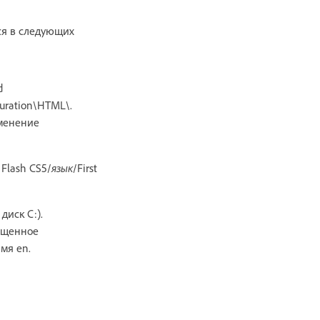
ся в следующих
d
guration\HTML\.
зменение
 Flash CS5/
язык
/First
диск C:).
ащенное
мя en.