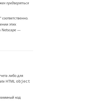
лжен предваряться
® соответственно.
ении этих
 а Netscape —
чета либо для
mate HTML
object
раммный код