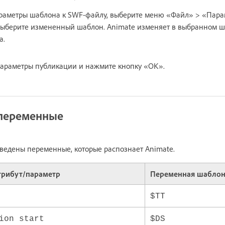
раметры шаблона к SWF-файлу, выберите меню «Файл» > «Пар
выберите измененный шаблон. Animate изменяет в выбранном ш
а.
параметры публикации и нажмите кнопку «ОК».
переменные
ведены переменные, которые распознает Animate.
трибут/параметр
Переменная шабло
$TT
ion start
$DS