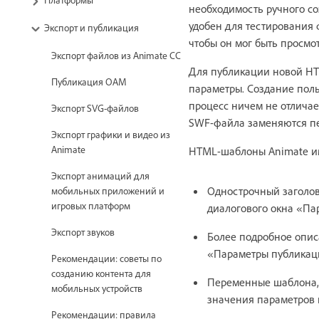
необходимость ручного с
удобен для тестирования
Экспорт и публикация
чтобы он мог быть просмо
Экспорт файлов из Animate CC
Для публикации новой HT
Публикация OAM
параметры. Создание пол
процесс ничем не отличае
Экспорт SVG-файлов
SWF-файла заменяются пе
Экспорт графики и видео из
Animate
HTML-шаблоны Animate им
Экспорт анимаций для
Однострочный заголо
мобильных приложений и
игровых платформ
диалогового окна «Па
Экспорт звуков
Более подробное опис
«Параметры публикац
Рекомендации: советы по
созданию контента для
Переменные шаблона, 
мобильных устройств
значения параметров 
Рекомендации: правила