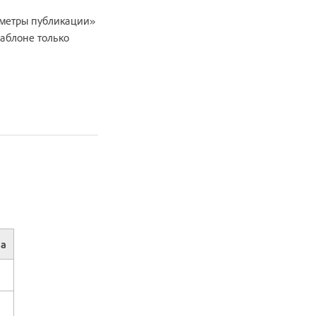
аметры публикации»
аблоне только
на