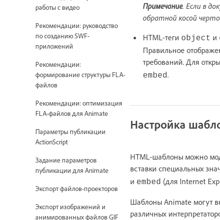
Примечание
. Если в д
работы с видео
обратной косой чертой
Рекомендации: руководство
по созданию SWF-
HTML-теги
и
object
приложений
Правильное отображе
требований. Для откры
Рекомендации:
.
формирование структуры FLA-
embed
файлов
Рекомендации: оптимизация
FLA-файлов для Animate
Настройка шабл
Параметры публикации
ActionScript
HTML-шаблоны можно моди
Задание параметров
вставки специальных зна
публикации для Animate
и
(для Internet Exp
embed
Экспорт файлов-проекторов
Шаблоны Animate могут 
Экспорт изображений и
различных интерпретаторов
анимированных файлов GIF