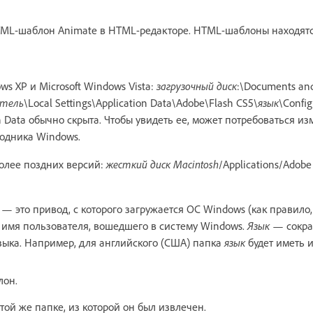
ML-шаблон Animate в HTML-редакторе. HTML-шаблоны находят
ws XP и Microsoft Windows Vista:
загрузочный диск
:\Documents an
атель
\Local Settings\Application Data\Adobe\Flash CS5\
язык
\Confi
n Data обычно скрыта. Чтобы увидеть ее, может потребоваться и
одника Windows.
более поздних версий:
жесткий диск Macintosh
/Applications/Adobe
— это привод, с которого загружается ОС Windows (как правило, 
имя пользователя, вошедшего в систему Windows.
Язык
— сокр
ыка. Например, для английского (США) папка
язык
будет иметь и
лон.
той же папке, из которой он был извлечен.