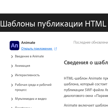
Шаблоны публикации HTML
Руководство пользователя
Animate
Последнее обновлен
Adobe Animate
Открыть приложение
Введение в Animate
Сведения о шаб
Анимация
Интерактивность
HTML-шаблон Animate пре
шаблона, который состоит
Рабочая среда и рабочий
публикации SWF-файла An
процесс
диалогового окна «Парам
Мультимедиа и видео
Animate включает шаблон
Платформы