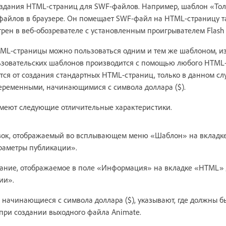
оздания HTML-страниц для SWF-файлов. Например, шаблон «Тол
 файлов в браузере. Он помещает SWF-файл на HTML-страницу т
трен в веб-обозревателе с установленным проигрывателем Flash P
ML-страницы можно пользоваться одним и тем же шаблоном, и
ьзовательских шаблонов производится с помощью любого HTML-
тся от создания стандартных HTML-страниц, только в данном с
ременными, начинающимися с символа доллара ($).
еют следующие отличительные характеристики.
вок, отображаемый во всплывающем меню «Шаблон» на вклад
раметры публикации».
ание, отображаемое в поле «Информация» на вкладке «HTML» 
ии».
начинающиеся с символа доллара ($), указывают, где должны б
при создании выходного файла Animate.