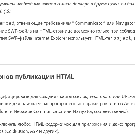
окументе необходимо ввести символ доллара в других целях, он до
 (\$).
, отвечающие требованиям ® Communicator® или Navigator
embed
ние SWF-файла на HTML-странице возможно только при соблюд
тия SWF-файла Internet Explorer использует HTML-тег
,
object
онов публикации HTML
фицировать для создания карты ссылок, текстового или URL-от
чений для наиболее распространенных параметров в тегов Ani
lorer и Netscape Communicator или Navigator, соответственно).
включать любое HTML-содержимое для приложения и даже прог
 (ColdFusion, ASP и других).