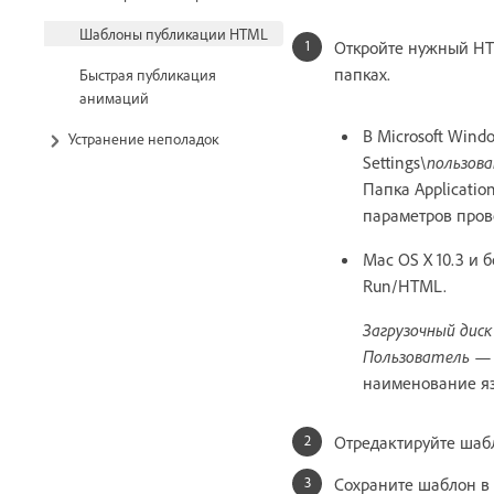
Шаблоны публикации HTML
Откройте нужный HT
папках.
Быстрая публикация
анимаций
В Microsoft Windo
Устранение неполадок
Settings\
пользов
Папка Applicatio
параметров пров
Mac OS X 10.3 и 
Run/HTML.
Загрузочный диск
Пользователь
— 
наименование яз
Отредактируйте шаб
Сохраните шаблон в 