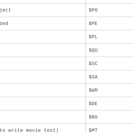
ject
$PO
bed
$PE
$PL
$QU
$SC
$SA
$WM
$DE
$BG
to write movie text)
$MT