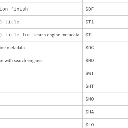
ion finish
$DF
) title
$T1
search engine metadata
e) title for
$TL
gine metadata
$DC
se with search engines
$MD
$WT
$HT
$MO
$HA
$LO