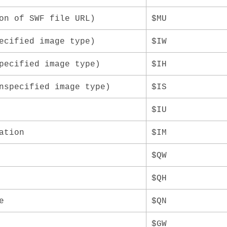
on of SWF file URL)
$MU
ecified image type)
$IW
pecified image type)
$IH
nspecified image type)
$IS
$IU
ation
$IM
$QW
$QH
e
$QN
$GW