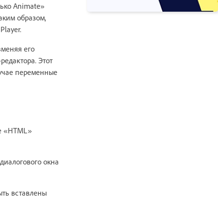
ько Animate»
аким образом,
layer.
зменяя его
редактора. Этот
лучае переменные
ке «HTML»
диалогового окна
ыть вставлены