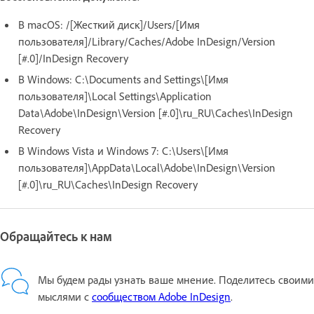
В macOS:
/[Жесткий диск]/Users/[Имя
пользователя]/Library/Caches/Adobe InDesign/Version
[#.0]/InDesign Recovery
В Windows:
C:\Documents and Settings\[Имя
пользователя]\Local Settings\Application
Data\Adobe\InDesign\Version [#.0]\ru_RU\Caches\InDesign
Recovery
В Windows Vista и Windows 7:
C:\Users\[Имя
пользователя]\AppData\Local\Adobe\InDesign\Version
[#.0]\ru_RU\Caches\InDesign Recovery
Обращайтесь к нам
Мы будем рады узнать ваше мнение. Поделитесь своими
мыслями с
сообществом Adobe InDesign
.