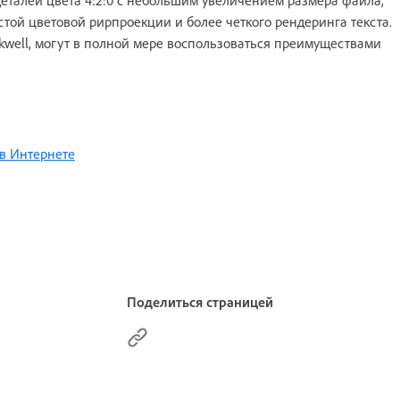
деталей цвета 4:2:0 с небольшим увеличением размера файла,
стой цветовой рирпроекции и более четкого рендеринга текста.
kwell, могут в полной мере воспользоваться преимуществами
в Интернете
Поделиться страницей