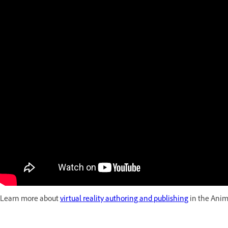
Learn more about
virtual reality authoring and publishing
in the Anim