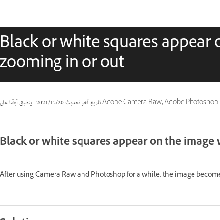
Black or white squares appear
zooming in or out
Adobe Camera Raw, Adobe Photoshop CC (2014))
تاريخ آخر تحديث
20‏/12‏/2021
|
Black or white squares appear on the image
After using Camera Raw and Photoshop for a while, the image becomes