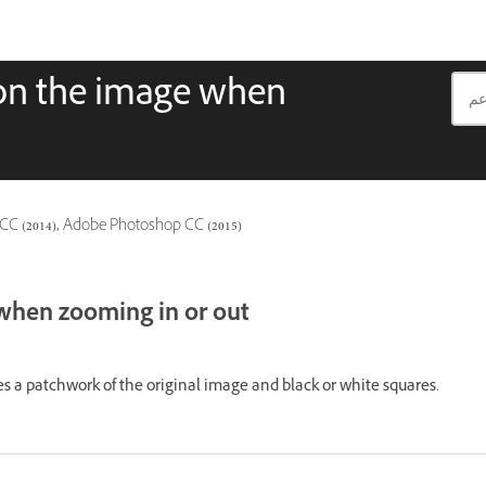
 on the image when
ينطبق أيضًا على , Adobe Photoshop CC (2015
 when zooming in or out
 a patchwork of the original image and black or white squares.