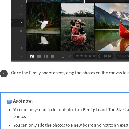
Once the Firefly board opens, drag the photos on the canvas to 
As of now:
You can only send up to 10 photos to a
Firefly
board. The
Start 
photos.
You can only add the photos to a new board and not to an exis