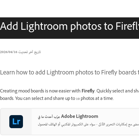
Add Lightroom photos to Firef
تاريخ آخر تحديث
16‏/04‏/2026
Learn how to add Lightroom photos to Firefly boards
Creating mood boards is now easier with
Firefly
. Quickly select and s
boards. You can select and share up to 10 photos at a time.
جرّب أحدث ما في Adobe Lightroom