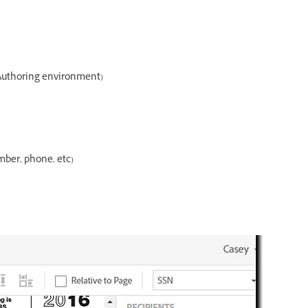
w Authoring environment)
umber, phone, etc)