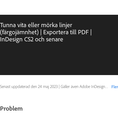
Tunna vita eller mörka linjer
(färgojämnhet) | Exportera till PDF |
InDesign CS2 och senare
Senast uppdaterad den
24 maj 2023
|
Gäller även Adobe InDesign CS4, Adobe InDesign CS5, Adobe InDesign CS5.5
Fler
Problem