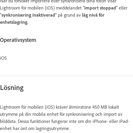
När du försöker importera eller synkronisera dina foton visar
Lightroom för mobilen (iOS) meddelandet ”
import stoppad
” eller
”
synkronisering inaktiverad
” på grund av
låg nivå för
enhetslagring
.
Operativsystem
iOS
Lösning
Lightroom för mobilen (iOS) kräver åtminstone 450 MB lokalt
utrymme på din mobila enhet för synkronisering och import av
bilddata. Dessa funktioner fungerar inte om din iPhone- eller iPad-
enhet har ont om lagringsutrymme.