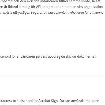
I-anroparen och den avsedda avsändaren tillhör samma konto, så att
n är ibland lämplig för API-integrationer inom en viss organisation,
en måste uttryckligen begäras av huvudkontoinnehavaren för att kunna
h lösenord för användaren på vars uppdrag du skickar dokumentet.
tadress och lösenord för Acrobat Sign. Du kan använda metoden