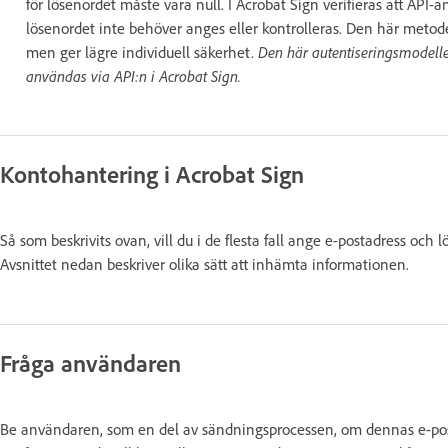
för lösenordet måste vara null. I Acrobat Sign verifieras att AP
lösenordet inte behöver anges eller kontrolleras. Den här metode
men ger lägre individuell säkerhet.
Den här autentiseringsmodell
användas via API:n i Acrobat Sign.
Kontohantering i Acrobat Sign
Så som beskrivits ovan, vill du i de flesta fall ange e-postadress oc
Avsnittet nedan beskriver olika sätt att inhämta informationen.
Fråga användaren
Be användaren, som en del av sändningsprocessen, om dennas e-pos