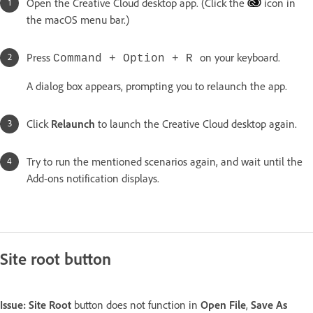
Open the Creative Cloud desktop app. (Click the
icon in
the macOS menu bar.)
Press
on your keyboard.
Command + Option + R
A dialog box appears, prompting you to relaunch the app.
Click
Relaunch
to launch the Creative Cloud desktop again.
Try to run the mentioned scenarios again, and wait until the
Add-ons notification displays.
Site root button
Issue:
Site Root
button does not function in
Open File
,
Save As