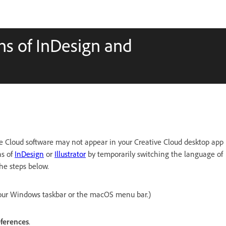
ons of InDesign and
e Cloud software may not appear in your Creative Cloud desktop app
ns of
InDesign
or
Illustrator
by temporarily switching the language of
he steps below.
our Windows taskbar or the macOS menu bar.)
ferences
.