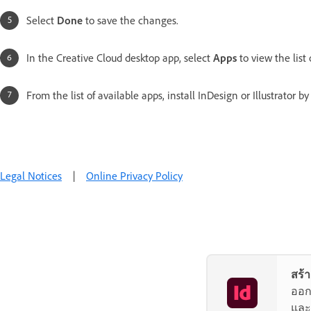
Select
Done
to save the changes.
In the Creative Cloud desktop app, select
Apps
to view the list 
From the list of available apps, install InDesign or Illustrator b
Legal Notices
|
Online Privacy Policy
สร้า
ออก
และ