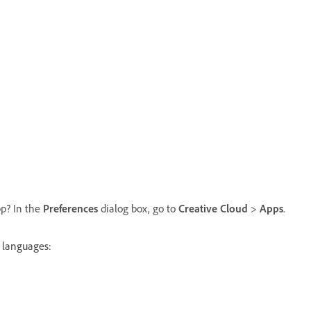
pp? In the
Preferences
dialog box, go to
Creative Cloud
>
Apps
.
w languages: