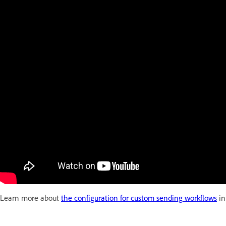
Learn more about
the configuration for custom sending workflows
in