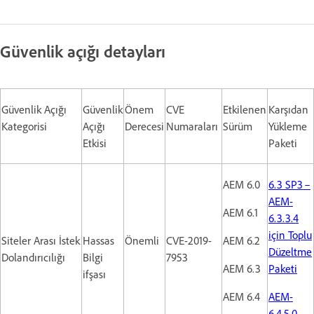
Güvenlik açığı detayları
Güvenlik Açığı
Güvenlik
Önem
CVE
Etkilenen
Karşıdan
Kategorisi
Açığı
Derecesi
Numaraları
Sürüm
Yükleme
Etkisi
Paketi
AEM 6.0
6.3 SP3 –
AEM-
AEM 6.1
6.3.3.4
için Toplu
Siteler Arası İstek
Hassas
Önemli
CVE-2019-
AEM 6.2
Düzeltme
Dolandırıcılığı
Bilgi
7953
AEM 6.3
Paketi
ifşası
AEM 6.4
AEM-
6.4.5.0