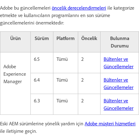
Adobe bu güncellemeleri
öncelik derecelendirmeleri
ile kategorize
etmekte ve kullanıcıların programlarını en son sürüme
güncellemelerini önermektedir:
Ürün
Sürüm
Platform
Öncelik
Bulunma
Durumu
6.5
Tümü
2
Bültenler ve
Adobe
Güncellemeler
Experience
6.4
Tümü
2
Bültenler ve
Manager
Güncellemeler
6.3
Tümü
2
Bültenler ve
Güncellemeler
Eski AEM sürümlerine yönelik yardım için
Adobe müşteri hizmetleri
ile iletişime geçin.