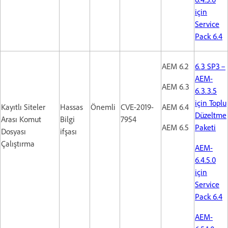
için
Service
Pack 6.4
AEM 6.2
6.3 SP3 –
AEM-
AEM 6.3
6.3.3.5
için Toplu
Kayıtlı Siteler
Hassas
Önemli
CVE-2019-
AEM 6.4
Düzeltme
Arası Komut
Bilgi
7954
AEM 6.5
Paketi
Dosyası
ifşası
Çalıştırma
AEM-
6.4.5.0
için
Service
Pack 6.4
AEM-