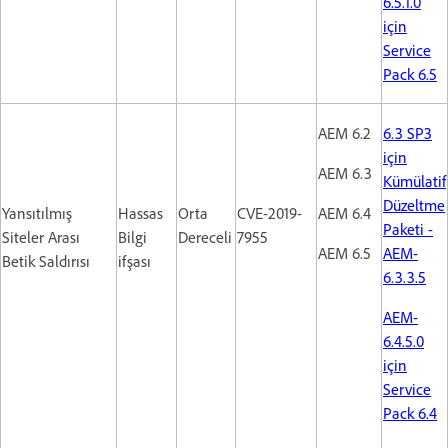
6.5.1.0
için
Service
Pack 6.5
AEM 6.2
6.3 SP3
için
AEM 6.3
Kümülatif
Düzeltme
Yansıtılmış
Hassas
Orta
CVE-2019-
AEM 6.4
Paketi -
Siteler Arası
Bilgi
Dereceli
7955
AEM 6.5
AEM-
Betik Saldırısı
ifşası
6.3.3.5
AEM-
6.4.5.0
için
Service
Pack 6.4