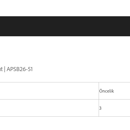
ut | APSB26-51
Öncelik
3