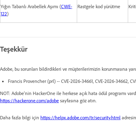
Yığın Tabanlı Arabellek Aşımı (
CWE-
Rastgele kod yürütme
Krit
122
)
Teşekkür
Adobe, bu sorunları bildirdikleri ve müşterilerimizin korunmasına yar
Francis Provencher (prl) -- CVE-2026-34661, CVE-2026-34662, 
NOT: Adobe'nin HackerOne ile herkese açık hata ödül programı vardır. 
https://hackerone.com/adobe
sayfasına göz atın.
Daha fazla bilgi için
https://helpx.adobe.com/tr/security.html
adresin