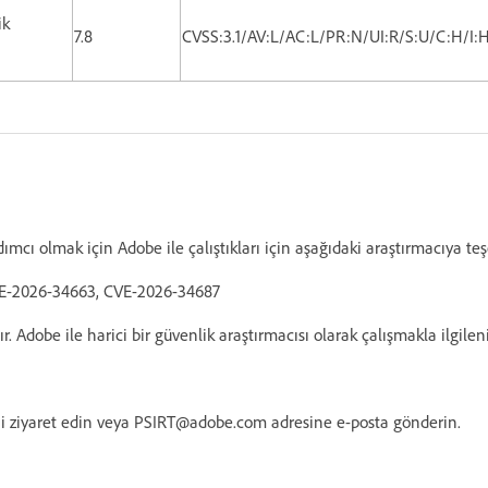
ik
7.8
CVSS:3.1/AV:L/AC:L/PR:N/UI:R/S:U/C:H/I:
dımcı olmak için Adobe ile çalıştıkları için aşağıdaki araştırmacıya t
CVE-2026-34663, CVE-2026-34687
Adobe ile harici bir güvenlik araştırmacısı olarak çalışmakla ilgilen
i ziyaret edin veya PSIRT@adobe.com adresine e-posta gönderin.