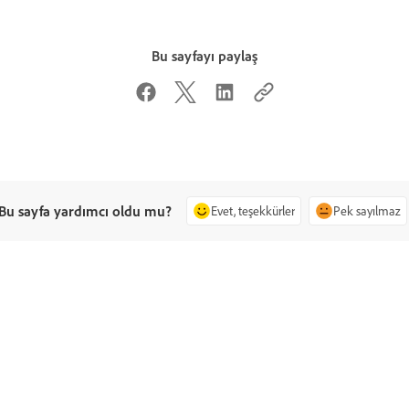
Bu sayfayı paylaş
Bu sayfa yardımcı oldu mu?
Evet, teşekkürler
Pek sayılmaz
Topluluğa Sorun
Bizimle İletişime Ge
Soru gönderin ve uzmanlardan yanıt
Sorunlarınız için uzman deste
alın.