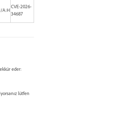
CVE-2026-
H/A:H
34687
eşekkür eder:
iyorsanız lütfen