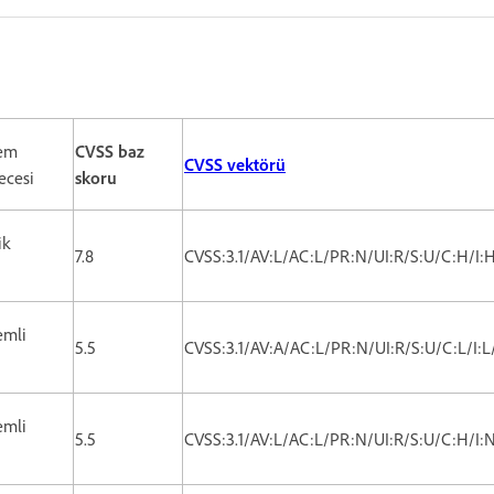
em
CVSS baz
CVSS vektörü
ecesi
skoru
ik
7.8
CVSS:3.1/AV:L/AC:L/PR:N/UI:R/S:U/C:H/I:
mli
5.5
CVSS:3.1/AV:A/AC:L/PR:N/UI:R/S:U/C:L/I:L
mli
5.5
CVSS:3.1/AV:L/AC:L/PR:N/UI:R/S:U/C:H/I: