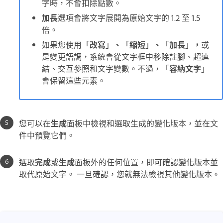
字時，不會扣除點數。
加長
選項會將文字展開為原始文字的 1.2 至 1.5
倍。
如果您使用「
改寫
」
、
「
縮短
」
、
「
加長
」
，
或
是變更語調，系統會從文字框中移除註腳、超連
結、交互參照和文字變數。不過，「
容納文字
」
會保留這些元素。
您可以在
生成
面板中檢視和選取生成的變化版本，並在文
件中預覽它們。
選取
完成
或
生成
面板外的任何位置，即可確認變化版本並
取代原始文字。 一旦確認，您就無法檢視其他變化版本。