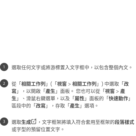
選取任何文字或將游標置入文字框中，以包含整個內文。
從「
相關工作列
」(「
視窗
>
相關工作列
」) 中選取「
改
寫
」，以開啟「
產生
」面板。 您也可以從「
視窗
>
產
生
」、滑鼠右鍵選單，以及「
屬性
」面板的「
快速動作
」
區段中的「
改寫
」，存取「
產生
」選項。
選取
生成
，文字框架將填入符合套用至框架的
段落樣式
或字型的預留位置文字。