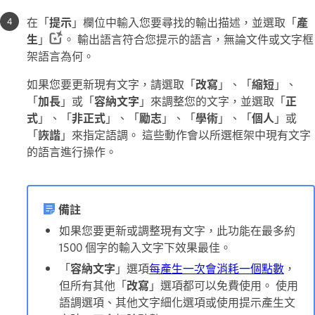
在「
提示
」欄位中輸入您要尋找的輸出描述，並選取「
產
生
」
。 輸出語言符合您提示的語言，無論文件或文字框
架語言為何。
如果您要更新現有文字，請選取「
改寫
」、「
縮短
」、
「
加長
」或「
容納文字
」來調整您的文字，並選取「
正
式
」、「
非正式
」、「
勵志
」、「
學術
」、「
個人
」或
「
詼諧
」來指定語調。 這些動作會以所選框架中現有文字
的語言進行操作。
備註
如果您要更新或調整現有文字，此功能在最多約
1500 個字的輸入文字下效果最佳。
「
容納文字
」選項
每產生一次會消耗一個點數
，
但所有其他「
改寫
」選項都可以免費使用。 使用
語調選項、其他文字細化選項或使用提示產生文