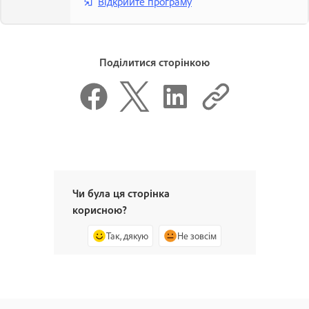
Відкрийте програму
Поділитися сторінкою
Чи була ця сторінка
корисною?
Так, дякую
Не зовсім