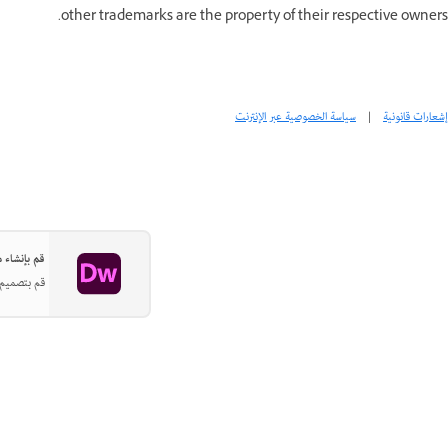
other trademarks are the property of their respective owners.
إشعارات قانونية
|
سياسة الخصوصية عبر الإنترنت
قم بإنشاء مواق
قم بتصميم م