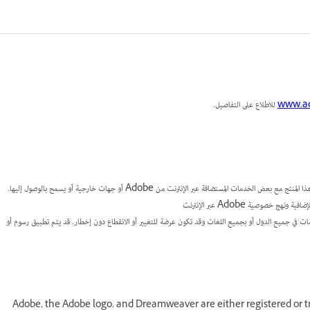
www.ad
للاطلاع على التفاصيل.
قد يلزم توفر اتصال بالإنترنت وAdobe ID وقبول اتفاقية الترخيص لتنشيط هذا المنتج واستخدامه. قد يتكامل هذا المنتج مع بعض الخدمات المستضافة عبر الإنترنت من Adobe أو جهات خارجية أو يسمح بالوصول إليها.
تتوفر خدمات Adobe فقط للمستخدمين في سن 13 عامًا أو أكثر، وهي تتطلب الموافقة على شروط الاستخدام الإضافية ونهج خصوصية Adobe عبر الإنترنت
دمات في جميع الدول أو بجميع اللغات وقد تكون عرضة للتغيير أو الانقطاع دون إخطار. قد يتم تطبيق رسوم أو
Adobe, the Adobe logo, and Dreamweaver are either registered or tr