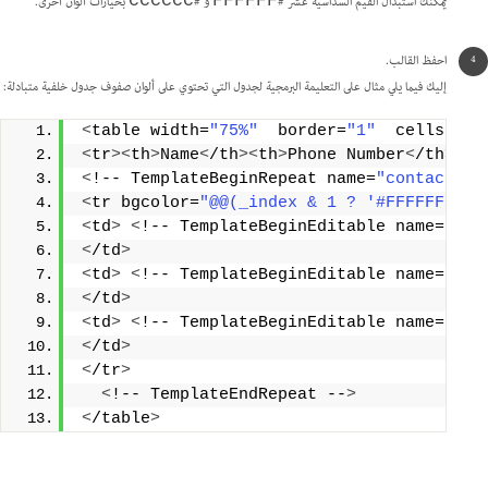
يمكنك استبدال القيم السداسية عشر #
و #
بخيارات ألوان أخرى.
CCCCCC
FFFFFF
احفظ القالب.
إليك فيما يلي مثال على التعليمة البرمجية لجدول التي تحتوي على ألوان صفوف جدول خلفية متبادلة:
<
table width=
"75%"
  border=
"1"
  cellspaci
<
tr
><
th
>
Name
<
/th
><
th
>
Phone Number
<
/th
><
th
<
!-- TemplateBeginRepeat name=
"contacts"
 
<
tr bgcolor=
"@@(_index & 1 ? '#FFFFFF' : 
<
td
>
<
!-- TemplateBeginEditable name=
"nam
<
/td
>
<
td
>
<
!-- TemplateBeginEditable name=
"pho
<
/td
>
<
td
>
<
!-- TemplateBeginEditable name=
"ema
<
/td
>
<
/tr
>
<
!-- TemplateEndRepeat --
>
<
/table
>