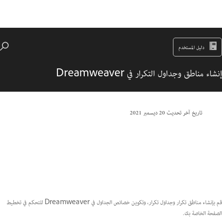
دليل المستخدم
إنشاء مناطق وجداول التكرار في Dreamweaver
تاريخ آخر تحديث
20 ديسمبر 2021
قم بإنشاء مناطق تكرار وجداول تكرار، وتكوين خصائص الجداول في Dreamweaver للتحكم في تخطيط
الصفحة الخاصة بك.