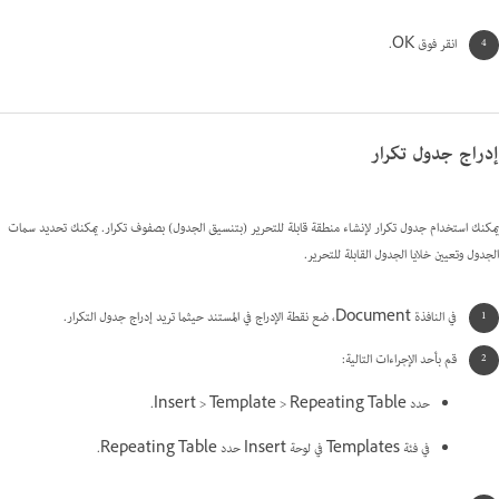
انقر فوق OK.
إدراج جدول تكرار
يمكنك استخدام جدول تكرار لإنشاء منطقة قابلة للتحرير (بتنسيق الجدول) بصفوف تكرار. يمكنك تحديد سمات
الجدول وتعيين خلايا الجدول القابلة للتحرير.
في النافذة Document، ضع نقطة الإدراج في المستند حيثما تريد إدراج جدول التكرار.
قم بأحد الإجراءات التالية:
حدد Insert > Template > Repeating Table.
في فئة Templates في لوحة Insert حدد Repeating Table.