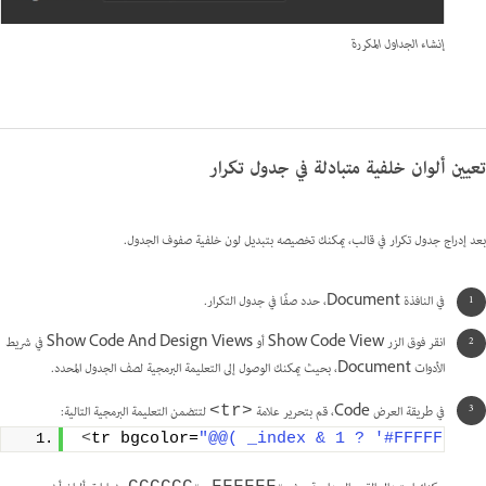
إنشاء الجداول المكررة
تعيين ألوان خلفية متبادلة في جدول تكرار
بعد إدراج جدول تكرار في قالب، يمكنك تخصيصه بتبديل لون خلفية صفوف الجدول.
في النافذة Document، حدد صفًا في جدول التكرار.
انقر فوق الزر Show Code View أو Show Code And Design Views في شريط
الأدوات Document، بحيث يمكنك الوصول إلى التعليمة البرمجية لصف الجدول المحدد.
في طريقة العرض Code، قم بتحرير علامة
لتتضمن التعليمة البرمجية التالية:
<tr>
<
tr bgcolor=
"@@( _index & 1 ? '#FFFFFF' :