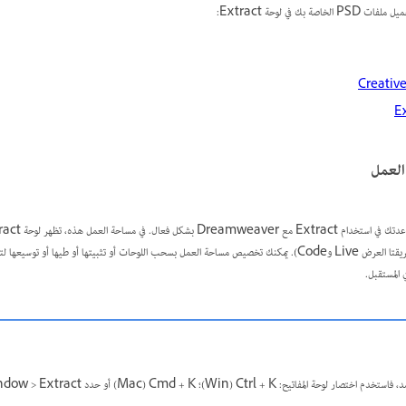
على الويب على اليمين في عرض مقسم (طريقتا العرض Live وCode). يمكنك تخصيص مساحة العمل بسحب اللوحات أو تثبيتها أو طيه
المستقبل.