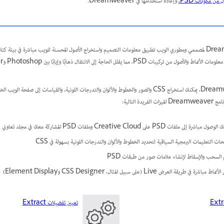
 من مكونات PSD،
وإعادة استخدامها في Dreamweaver.
يتيح تكامل Extract مع Dreamweaver لمصممي ومطوري الويب تطبيق معلومات التصميم واستخراج الأصول المحسنة للويب مباشرة في بيئة
باستخدام ‏‫لوحة Extract في Dreamweaver‬، يمكنك استخراج CSS والصور والخطوط والألوان والتدرجات اللونية، والقياسات إلى
ل مباشرة إلى ملفات PSD على Creative Cloud وملفات PSD المشاركة معك في مجلد تعاوني
حات التعليمات البرمجية السياقية لتحديد الخطوط والألوان والتدرجات اللونية بسهولة في CSS
السحب والإسقاط لإنشاء علامات صور من طبقات PSD
ط مباشرة في طريقة العرض Live (على سبيل المثال، CSS Designer وElement Display)
تعيين تفضيلات Extract