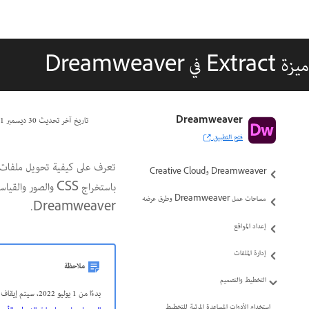
ميزة Extract في Dreamweaver
دليل مستخدم Dreamweaver
Dreamweaver
تاريخ آخر تحديث
30 ديسمبر 2021
فتح التطبيق
مقدمة
Dreamweaver وCreative Cloud
مساحات عمل Dreamweaver وطرق عرضه
Dreamweaver.
إعداد المواقع
إدارة الملفات
ملاحظة
التخطيط والتصميم
بدءًا من 1 يوليو 2022، سيتم إيقاف الميزات الموجودة في لوحة Extract في Dreamweaver 21.2 والإصدارات السابقة. يمكنك استخدام Adobe Photoshop لأجل
استخدام الأدوات المساعدة المرئية للتخطيط