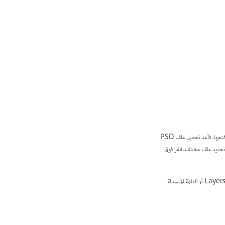
انقر فوق الصورة المصغرة لملف PSD المطلوب في لوحة Extract. إذا أصبحت النسخة المحدثة من ملف PSD متاحة على Creative Cloud بعد فتحها، فأعد تحميل ملف PSD
ن. للعودة إلى العرض المصغر وتحديد ملف مختلف، انقر فوق
لتكبير العرض وإلقاء نظرة أكثر قربًا على التصميم، قم بتغيير مستوى التكبير/التصغير أعلى لوحة Extract أو استخدم Alt +/-. استخدم علامة التبويب Layers أو القائمة المنسدلة