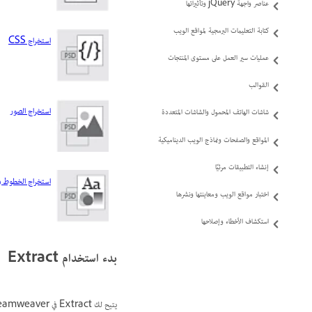
عناصر واجهة jQuery وتأثيراتها
كتابة التعليمات البرمجية لمواقع الويب
استخراج CSS‏‎
عمليات سير العمل على مستوى المنتجات
القوالب
استخراج الصور
شاشات الهاتف المحمول والشاشات المتعددة
المواقع والصفحات ونماذج الويب الديناميكية
إنشاء التطبيقات مرئيًا
استخراج الخطوط وال
اختبار مواقع الويب ومعاينتها ونشرها
استكشاف الأخطاء وإصلاحها