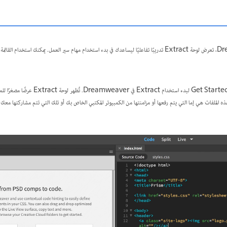
عند أول تشغيل لبرنامج Dreamweaver، تعرض لوحة Extract تدريبًا تفاعليًا ليساعدك في بدء استخدام مهام سير العمل. يمكنك ا
سابك على Creative Cloud. هذه الملفات هي إما التي يتم رفعها أو مزامنتها من الكمبيوتر المكتبي الخاص بك أو تلك التي تتم مشاركتها