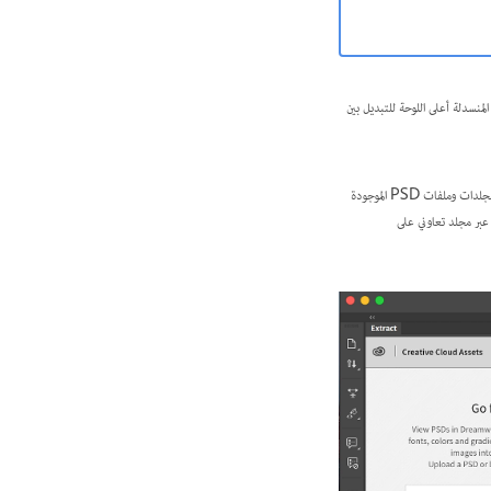
ستخدام القائمة المنسدلة أعلى اللوحة للتبديل بين
بعد استخدام التدريب، يمكنك النقر فوق Get Started لبدء استخدام Extract في Dreamweaver. تُظهر لوحة Extract عرضًا مصغرًا للمجلدات وملفات PSD الموجودة
 معك عبر مجلد تعاوني على