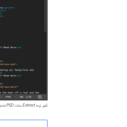
تُظهر لوحة Extract ملفات PSD المحفوظة في Creative Cloud