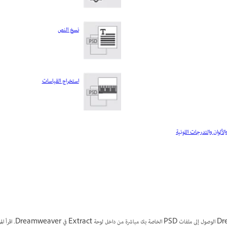
نسخ النص
استخراج القياسات
ألوان والتدرجات اللونية
يتيح لك Extract في mweaver‫‬