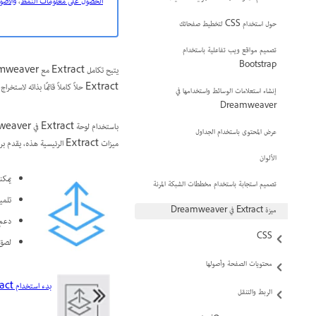
الحصول على معلومات النمط
،
والأصول
حول استخدام CSS لتخطيط صفحاتك
تصميم مواقع ويب تفاعلية باستخدام
Bootstrap
إنشاء استعلامات الوسائط واستخدامها في
Dreamweaver
عرض المحتوى باستخدام الجداول
ميزات Extract الرئيسية هذه، يقدم برنامج Dreamweaver الميزات الفريدة التالية:
الألوان
يمكنك الوصو
تصميم استجابة باستخدام مخططات الشبكة المرنة
تلمي
ميزة Extract في Dreamweaver
دعم 
CSS
لصق الأنما
محتويات الصفحة وأصولها
الربط والتنقل