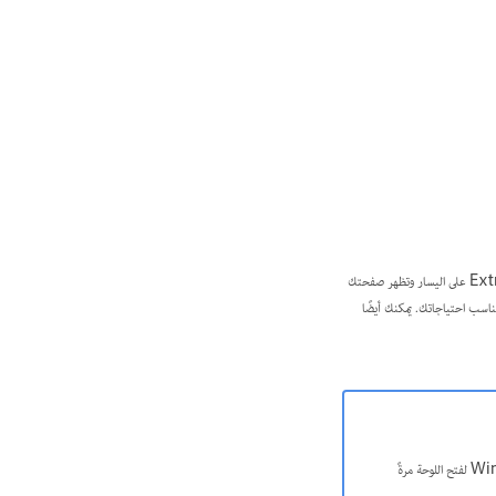
تم تصميم مساحة العمل Extract لمساعدتك في استخدام Extract مع Dreamweaver بشكل فعال. في مساحة العمل هذه، تظهر لوحة Extract على اليسار وتظهر صفحتك
ا أو توسيعها لتناسب احتياجاتك. يمكنك أيضًا
إذا أغلقت لوحة Extract دون قصد، فاستخدم اختصار لوحة المفاتيح: Ctrl + K ‏(Win)؛‏ Cmd + K ‏(Mac) أو حدد ‎Window > Extract‎‎ لفتح اللوحة مرةً