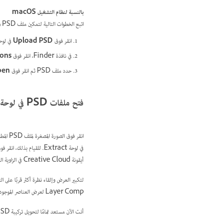
بالنسبة لنظام التشغيل macOS
اتبع الخطوات التالية لتمكين ملف PSD وتحميله:
انقر فوق
Upload PSD
في لوحة ract
في نافذة Finder، انقر فوق
ions
حدد ملف PSD ثم انقر فوق
pen
فتح ملفات PSD في لوحة Extract
أيقونة Creative Cloud في الزاوية العلوية اليسرى من اللوحة.
Layer Comp لعرض العناصر الموجودة في ملف PSD أو إخفائها.
أنت الآن مستعد تمامًا لتحويل تركيبة PSD إلى موقع ويب.