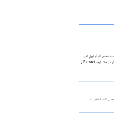
ت PSD مطورة بواسطة شخص آخر أو فريقٍ آخر،
يمكنك مشاركتها على Creative Cloud. يمكنك بعد ذلك تنزيل الملفات، وتحميلها إلى حسابك إما مباشرةً بتسجيل الدخول في Creative Cloud أو من خلال لوحة Extract في