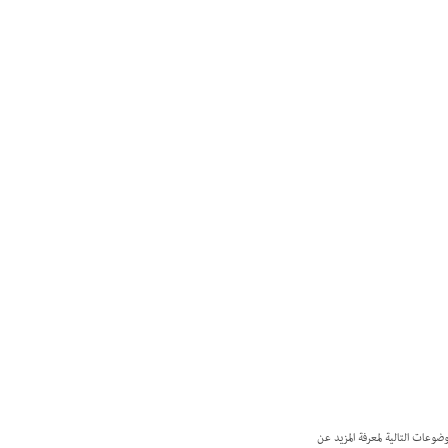
Drea الوصول إلى ملفات PSD الخاصة بك مباشرة من داخل ‏لوحة Extract في Dreamweaver. اقرأ الموضوعات التالية لمعرفة المزيد عن