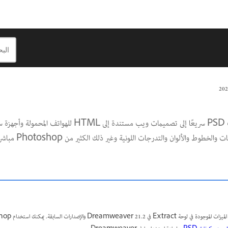
تعرف على كيفية تحويل ملفات PSD سريعًا إلى تصميمات ويب مستندة إلى TML
باستخراج CSS والصور والقياسات والخطوط والألوان والتدرجات ا