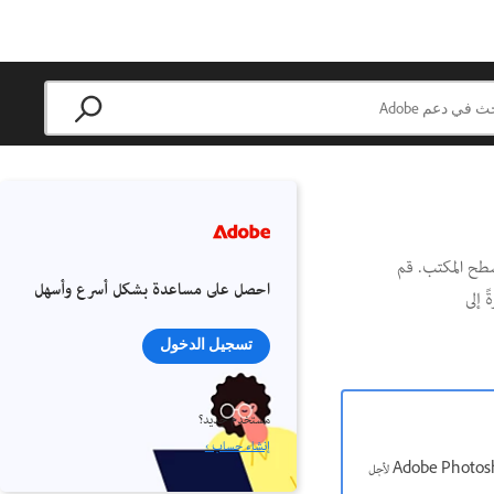
H للهواتف المحمولة وأجهزة سطح المكتب. قم
احصل على مساعدة بشكل أسرع وأسهل
للونية وغير ذلك الكثير من Photoshop مباشرةً إلى
تسجيل الدخول
مستخدم جديد؟
إنشاء حساب ›