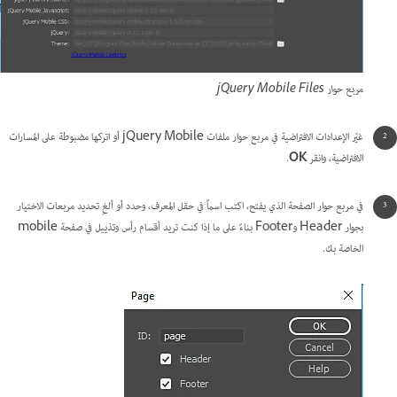
مربع حوار jQuery Mobile Files
غيّر الإعدادات الافتراضية في مربع حوار ملفات jQuery Mobile أو اتركها مضبوطة على المسارات
الافتراضية، وانقر
OK
.
في مربع حوار الصفحة الذي يفتح، اكتب اسماً في حقل المعرف، وحدد أو ألغِ تحديد مربعات الاختيار
بجوار Header وFooter بناءً على ما إذا كنت تريد أقسام رأس وتذييل في صفحة mobile
الخاصة بك.