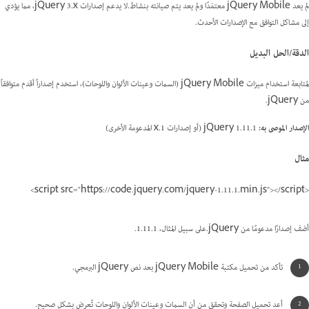
لم يعد jQuery Mobile معتمَدًا ولم يعد يتم صيانته بنشاط.لا يدعم إصدارات jQuery 3.x، مما يؤدي
إلى مشاكل التوافق مع الإصدارات الأحدث.
الدقة/الحل البديل
لمتابعة استخدام ميزات jQuery Mobile (السمات وعينات الألوان واللوحات)، استخدم إصداراً أقدم متوافقاً
من jQuery.
الإصدار الموصى به:
jQuery 1.11.1 (أو إصدارات 1.x المدعومة الأخرى)
مثال
<script src="https://code.jquery.com/jquery-1.11.1.min.js"></script>
أضف إصدارًا مدعومًا من jQuery.على سبيل المثال، 1.11.1.
تأكد من تحميل مكتبة jQuery Mobile بعد نص jQuery البرمجي.
أعد تحميل الصفحة وتحقق من أن السمات وعينات الألوان واللوحات تُعرض بشكل صحيح.