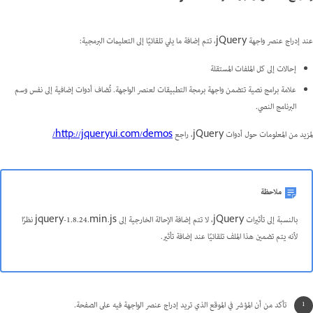
عند إدراج عنصر واجهة jQuery، تتم إضافة ما يلي تلقائيًا إلى التعليمات البرمجية:
إحالات إلى كل الملفات المستقلة
علامة برامج نصية تتضمن واجهة برمجة التطبيقات لعنصر الواجهة. تُضاف أدوات إضافية إلى نفس وسم
البرنامج النصي.
لمزيد من المعلومات حول أدوات jQuery، راجع
http://jqueryui.com/demos/
ملاحظة
بالنسبة إلى تأثيرات jQuery، لا تتم إضافة الإحالة الخارجية إلى jquery-1.8.24.min.js نظرًا
لأنه يتم تضمين هذا الملف تلقائيًا عند إضافة تأثير.
تأكد من أن المؤشر في الموقع الذي تريد إدراج عنصر الواجهة فيه على الصفحة.