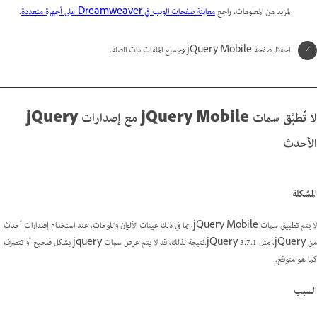
لمزيد من المعلومات، راجع
معاينة صفحات الويب في Dreamweaver على أجهزة متعددة
.
احفظ صفحة jQuery Mobile وجميع الملفات ذات الصلة.
لا تُطبَّق سمات jQuery Mobile مع إصدارات jQuery
الأحدث
المشكلة
لا يتم تطبيق سمات jQuery Mobile، بما في ذلك عينات الألوان واللوحات، عند استخدام إصدارات أحدث
من jQuery، مثل jQuery 3.7.1.نتيجة لذلك، قد لا يتم عرض سمات jquery بشكل صحيح أو تتصرف
كما هو متوقع.
السبب