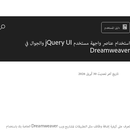
دليل المستخدم
استخدام عناصر واجهة مستخدم jQuery UI والجوال في
Dreamweaver
تاريخ آخر تحديث
30 أبريل 2026
تعرف على كيفية إضافة وظائف مثل التطبيقات لمشاريع ويب Dreamweaver الخاصة بك باستخدام