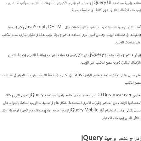
عناصر واجهة مستخدم jQuery UI والجوال. قم بإدراج الأكورديونات وعلامات التبويب، وأشرطة التمرير،
ومربعات الإكمال التلقائي بدون كتابة أي تعليمة برمجية.
تُعد عناصر الواجهة تطبيقات ويب صغيرة مكتوبة بلغات مثل DHTML وJavaScript يمكن إدراجها
وتنفيذها في صفحات الويب. وضمن أمور أخرى، تساعد عناصر واجهة الويب هذه في تكرار تجارب سطح المكتب
على صفحات الويب.
وتوفر عناصر واجهة مستخدم jQuery مثل الأكورديون وعلامات التبويب وملتقط التاريخ وشريط التمرير
والإكمال التلقائي تجربة سطح المكتب على الويب.
على سبيل المثال، يمكن استخدام عنصر الواجهة Tabs في تكرار ميزة علامة التبويب لمربعات الحوار في تطبيقات
سطح المكتب.
يحتوي Dreamweaver أيضًا على مجموعة من عناصر واجهة مستخدم jQuery للجوال التي يمكنك
استخدامها للإنشاء من العناصر والميزات الأخرى المستخدمة بشكل عام في تطبيقات الويب الخاصة بالجوال. على
سبيل المثال، يمكنك استخدام أداة jQuery Mobile لإضافة عناصر نماذج متوافقة مع الأجهزة المحمولة، مثل
مناطق النص ومربعات الاختيار.
إدراج عنصر واجهة jQuery