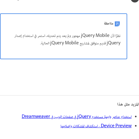
ملاحظة
نظرًا لأن jQuery Mobile مهجور ولم يعد يتم تحديثه، استمر في استخدام إصدار
jQuery قديم متوافق لمشاريع jQuery Mobile الحالية.
المزيد مثل هذا
استخدام عناصر واجهة مستخدم jQuery في صفحات الويب في Dreamweaver
Device Preview - استكشاف المشكلات وإصلاحها